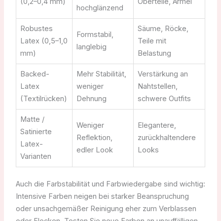
(0,2–0,4 mm)
Oberteile, Ärmel
hochglänzend
Robustes
Säume, Röcke,
Formstabil,
Latex (0,5–1,0
Teile mit
langlebig
mm)
Belastung
Backed-
Mehr Stabilität,
Verstärkung an
Latex
weniger
Nahtstellen,
(Textilrücken)
Dehnung
schwere Outfits
Matte /
Weniger
Elegantere,
Satinierte
Reflektion,
zurückhaltendere
Latex-
edler Look
Looks
Varianten
Auch die Farbstabilität und Farbwiedergabe sind wichtig:
Intensive Farben neigen bei starker Beanspruchung
oder unsachgemäßer Reinigung eher zum Verblassen
oder Flecken. Testen Sie neue Farben an unauffälligen